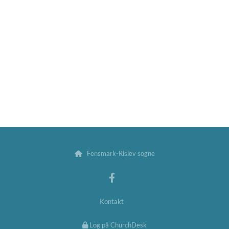
Fensmark-Rislev sogne

Kontakt
Log på ChurchDesk