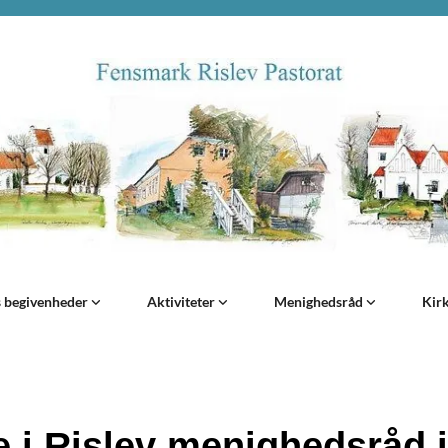
s begivenheder
Aktiviteter
Menighedsråd
Kir
 i Rislev menighedsråd i