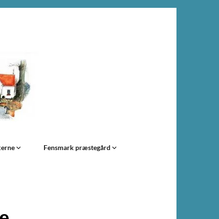
kerne
Fensmark præstegård
e