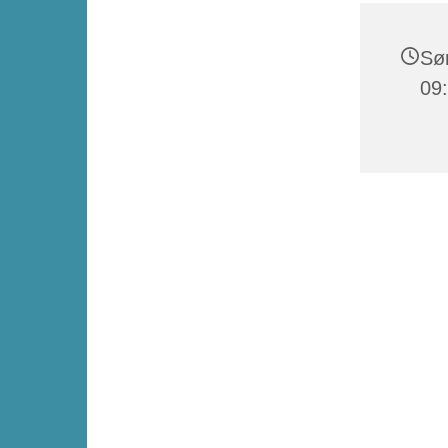
Søn
09: