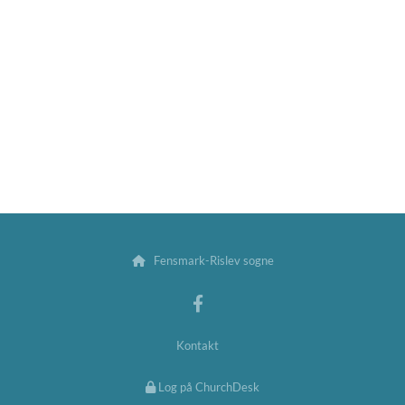
Fensmark-Rislev sogne

Kontakt
Log på ChurchDesk